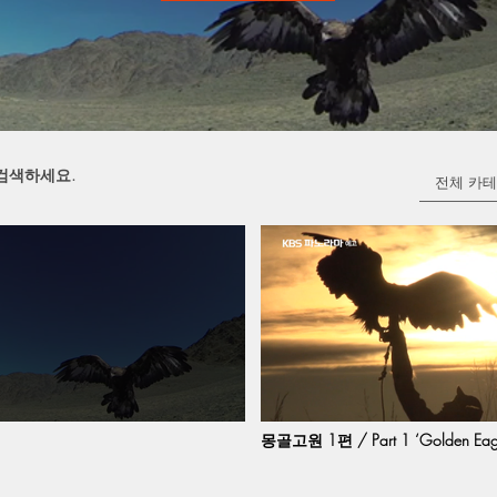
전체 카
몽골고원 1편 / Part 1 ‘Golden Eagle
Altai’of “Mongolian Plat”