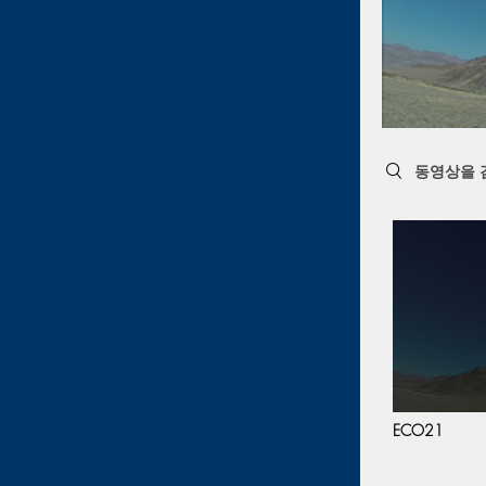
Search videos
ECO21